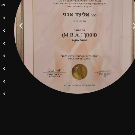
ויע
ע
א
ה
ב
ת
ה
פ