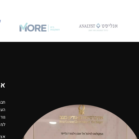
אוד
חבר
העס
גור
למע
אצל