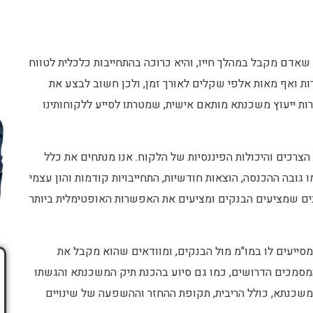
אדם מקבל במהלך חייו, והיא כרוכה בהתחייבות כלכלית לטווח
ות ואף מאות אלפי שקלים לאורך זמן, ולכן חשוב לבצע את
כונה. ב-Apex, אנו מציעים שירות ייעוץ משכנתא מותאם אישית, שמטרתו לסייע ללקוחותינו
צרכים והיכולות הפיננסיות של הלקוח. אנו מנתחים את כלל
גובה ההכנסה, הוצאות חודשיות, התחייבויות קודמות והון עצמי
ונים שמציעים הבנקים ומציעים את האפשרות האופטימלית ביותר
סייעים לו במו"מ מול הבנקים, ומוודאים שהוא מקבל את
המסמכים הדרושים, כמו גם סיוע בהכנת תיק המשכנתא והגשתו
משכנתא, כולל הריבית, תקופת ההחזר וההשפעה של שינויים